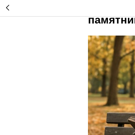
Медь ил
памятни