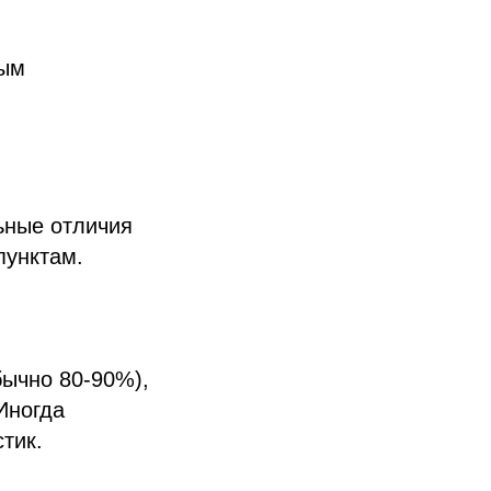
ным
ьные отличия
пунктам.
бычно 80-90%),
Иногда
тик.