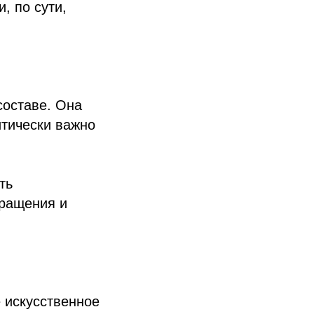
, по сути,
составе. Она
итически важно
ть
бращения и
 искусственное