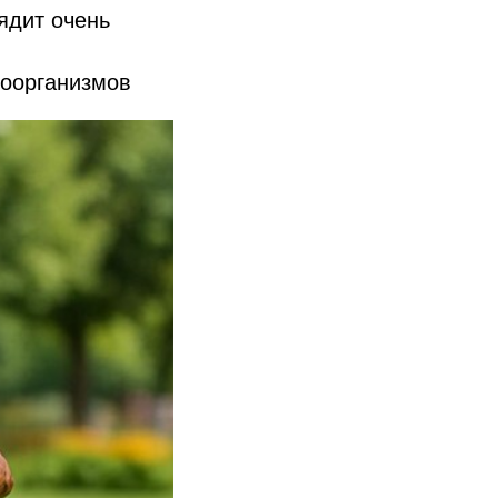
ядит очень
роорганизмов