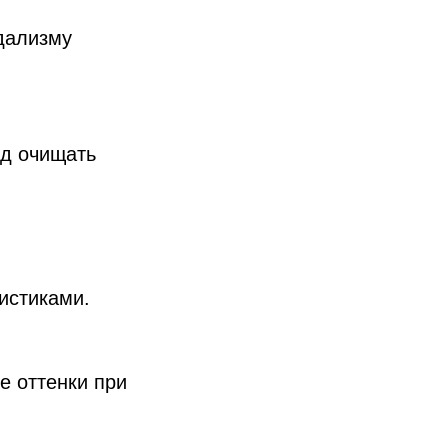
дализму
од очищать
истиками.
е оттенки при