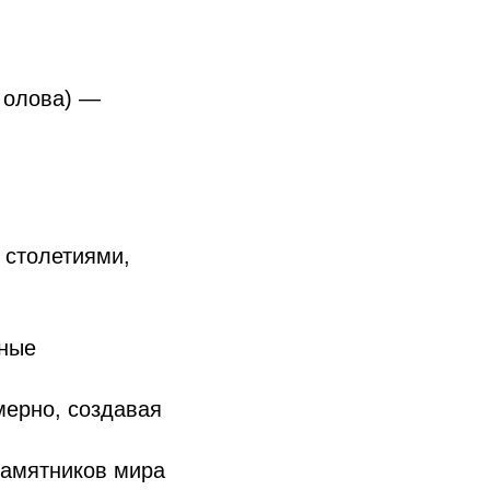
 олова) —
 столетиями,
жные
мерно, создавая
памятников мира