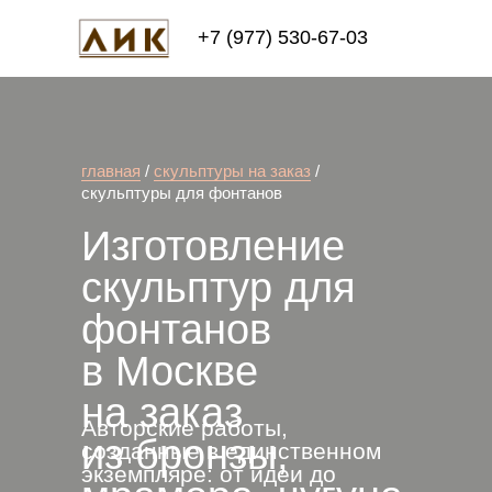
+7 (977) 530-67-03
главная
/
скульптуры на заказ
/
скульптуры для фонтанов
Изготовление
скульптур для
фонтанов
в Москве
на заказ
Авторские работы,
из бронзы,
созданные в единственном
экземпляре: от идеи до