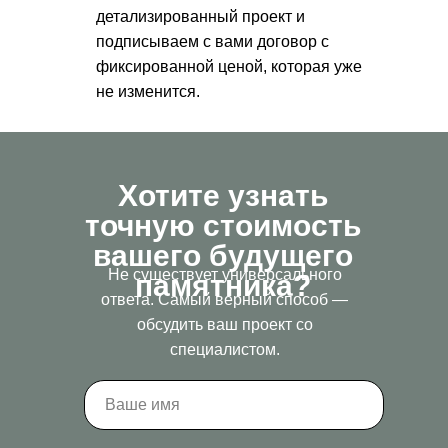
детализированный проект и
подписываем с вами договор с
фиксированной ценой, которая уже
не изменится.
Хотите узнать
точную стоимость
вашего будущего
Не существует универсального
памятника?
ответа. Самый верный способ —
обсудить ваш проект со
специалистом.