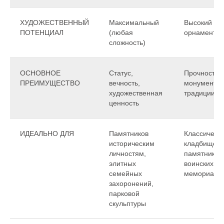
ХУДОЖЕСТВЕННЫЙ
Максимальный
Высокий (с
ПОТЕНЦИАЛ
(любая
орнамент)
сложность)
ОСНОВНОЕ
Статус,
Прочность,
ПРЕИМУЩЕСТВО
вечность,
монументал
художественная
традиции
ценность
ИДЕАЛЬНО ДЛЯ
Памятников
Классическ
историческим
кладбищенс
личностям,
памятников
элитных
воинских
семейных
мемориалов
захоронений,
парковой
скульптуры